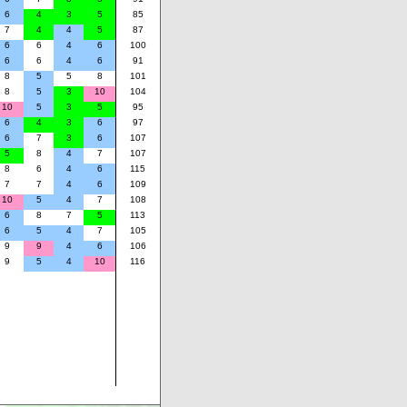
6
4
3
5
85
7
4
4
5
87
6
6
4
6
100
6
6
4
6
91
8
5
5
8
101
8
5
3
10
104
10
5
3
5
95
6
4
3
6
97
6
7
3
6
107
5
8
4
7
107
8
6
4
6
115
7
7
4
6
109
10
5
4
7
108
6
8
7
5
113
6
5
4
7
105
9
9
4
6
106
9
5
4
10
116