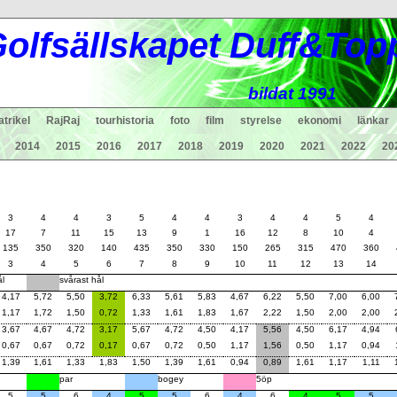
ol
fsä
lls
ka
pet Duff&Top
bildat 1991
trikel
RajRaj
tourhistoria
foto
film
styrelse
ekonomi
länkar
2014
2015
2016
2017
2018
2019
2020
2021
2022
20
3
4
4
3
5
4
4
3
4
4
5
4
17
7
11
15
13
9
1
16
12
8
10
4
135
350
320
140
435
350
330
150
265
315
470
360
3
4
5
6
7
8
9
10
11
12
13
14
ål
svårast hål
4,17
5,72
5,50
3,72
6,33
5,61
5,83
4,67
6,22
5,50
7,00
6,00
1,17
1,72
1,50
0,72
1,33
1,61
1,83
1,67
2,22
1,50
2,00
2,00
3,67
4,67
4,72
3,17
5,67
4,72
4,50
4,17
5,56
4,50
6,17
4,94
0,67
0,67
0,72
0,17
0,67
0,72
0,50
1,17
1,56
0,50
1,17
0,94
1,39
1,61
1,33
1,83
1,50
1,39
1,61
0,94
0,89
1,61
1,17
1,11
par
bogey
5öp
5
5
6
4
5
5
6
4
6
4
5
5