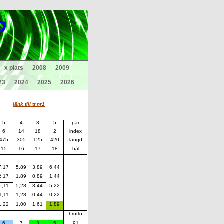
p
x plats
2008
2009
23
2024
2025
2026
länk till tt nr1
5
4
3
5
par
6
14
18
2
index
475
305
125
420
längd
15
16
17
18
hål
7,17
5,89
3,89
6,44
2,17
1,89
0,89
1,44
6,11
5,28
3,44
5,22
1,11
1,28
0,44
0,22
1,22
1,00
1,61
1,89
brutto
6
7
3
5
91