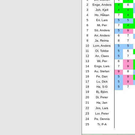
2
Enge, Anders
4
6
3
Joh, Kjell
4
4
4
Ho, Håkan
7
4
5
Eri, Lars
5
5
6
Mi, Per
7
4
7
Sö, Anders
5
9
8
An, Anders
6
7
9
Ja, Reima
8
7
10
Lom, Anders
5
5
11
Ol, Tobbe
5
6
12
An, Claes
5
7
13
Wi, Per
6
9
14
Engs, Lars
7
9
15
Au, Stefan
9
8
16
Pe, Dan
5
9
17
Lu, Dick
5
9
18
Ha, S-G
5
7
19
Bj, Björn
20
Di, Peter
21
Ha, Jan
22
Jos, Lars
23
Lor, Peter
24
Pe, Dennis
25
Tr, P-A