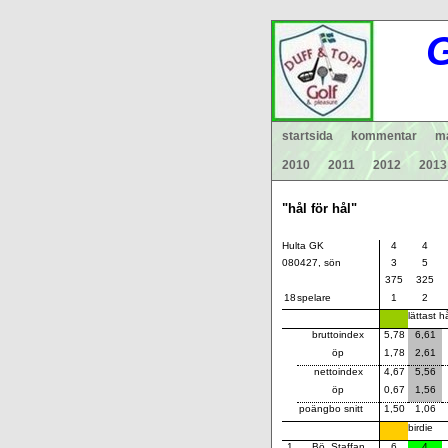
G
startsida
kommentar
ma
2010
2011
2012
2013
"hål för hål"
Hulta GK
4
4
080427, sön
3
5
375
325
18
spelare
1
2
lättast h
bruttoindex
5,78
6,61
öp
1,78
2,61
nettoindex
4,67
5,56
öp
0,67
1,56
poängbo snitt
1,50
1,06
birdie
1
Bö, Staffan
6
4