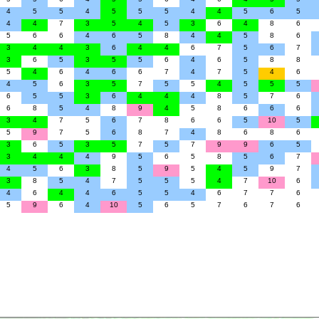
4
5
5
4
5
5
5
4
4
5
6
5
4
4
7
3
5
4
5
3
6
4
8
6
5
6
6
4
6
5
8
4
4
5
8
6
3
4
4
3
6
4
4
6
7
5
6
7
3
6
5
3
5
5
6
4
6
5
8
8
5
4
6
4
6
6
7
4
7
5
4
6
4
5
6
3
5
7
5
5
4
5
5
5
6
5
5
3
6
4
4
4
8
5
7
6
6
8
5
4
8
9
4
5
8
6
6
6
3
4
7
5
6
7
8
6
6
5
10
5
5
9
7
5
6
8
7
4
8
6
8
6
3
6
5
3
5
7
5
7
9
9
6
5
3
4
4
4
9
5
6
5
8
5
6
7
4
5
6
3
8
5
9
5
4
5
9
7
3
8
5
4
7
5
5
5
4
7
10
6
4
6
4
4
6
5
5
4
6
7
7
6
5
9
6
4
10
5
6
5
7
6
7
6