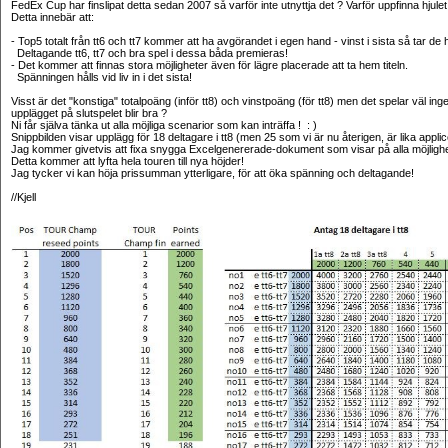
FedEx Cup har finslipat detta sedan 2007 så varför inte utnyttja det ? Varför uppfinna hjulet
Detta innebär att:
- Top5 totalt från tt6 och tt7 kommer att ha avgörandet i egen hand - vinst i sista så tar 
Deltagande tt6, tt7 och bra spel i dessa båda premieras!
- Det kommer att finnas stora möjligheter även för lägre placerade att ta hem titeln.
Spänningen hålls vid liv in i det sista!
Visst är det "konstiga" totalpoäng (inför tt8) och vinstpoäng (för tt8) men det spelar väl ing
upplägget på slutspelet blir bra ?
Ni får själva tänka ut alla möjliga scenarior som kan inträffa ! : )
Snippbilden visar upplägg för 18 deltagare i tt8 (men 25 som vi är nu återigen, är lika applic
Jag kommer givetvis att fixa snygga Excelgenererade-dokument som visar på alla möjlighet
Detta kommer att lyfta hela touren till nya höjder!
Jag tycker vi kan höja prissumman ytterligare, för att öka spänning och deltagande!
//Kjell