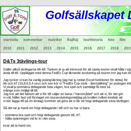
Gol
fsä
lls
ka
pet
startsida
kommentar
matrikel
RajRaj
tourhistoria
foto
film
2010
2011
2012
2013
2014
2015
2016
2017
2018
201
D&Ts 3tävlings-tour
Gäller alltså tävlingarna tt6-tt8. Tanken är ju att intresset för att spela touren skall hålla i s
ända till tt8. U
pplägget med denna FedEx Cup-liknande avslutning på touren tror jag kan lö
Jag tycker vi kan ha vanlig poängräkning (jag har ju redan Excel-funktioner för detta) för
tt6 och tt7 (10,8,6,5,4 osv) och sen kör vi "FedEx Cup style - återställning" av poängen infö
Vi skall ju premiera deltagande hela vägen, bra spel och samtidigt få med så
många som möjligt till tt8.
Jag tror att det faktum att vi för tt8 väljer en bana i "närområdet" och att vi, för det gör
vi väl, håller fast vid förslaget om touravslutningsmiddag på kvällen (vilket innebär att
vi bör lägga tt8 på en lördag) kommer att göra att vi får ett högt deltagande sista tävlingen.
Så det tar ju hand om högt deltagande i tt8 och nu har vi bara:
- premiera bra spel och högt deltagande genom tt6, tt7.
- hålla spänningen vid liv in i det sista
kvar att ta hand om.