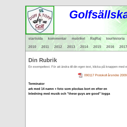
Gol
fsä
lls
k
startsida
kommentar
matrikel
RajRaj
tourhistoria
2010
2011
2012
2013
2014
2015
2016
201
Din Rubrik
En exempeltext. För att ändra till din egen text, klicka på knappen med e
090117 Protokoll årsmöte 2009
Terminator
ark med 14 namn + foto som plockas bort en efter en
Inledning med musik och "these guys are good" logga