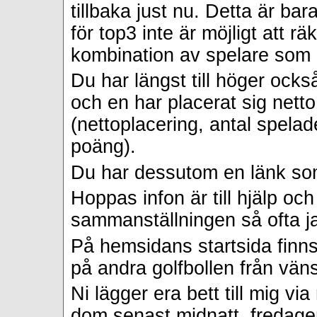
tillbaka just nu. Detta är ba
för top3 inte är möjligt att rä
kombination av spelare som b
Du har längst till höger ock
och en har placerat sig nett
(nettoplacering, antal spela
poäng).
Du har dessutom en länk som 
Hoppas infon är till hjälp o
sammanställningen så ofta ja
På hemsidans startsida finns 
på andra golfbollen från väns
Ni lägger era bett till mig via
dom senast midnatt, fredagen