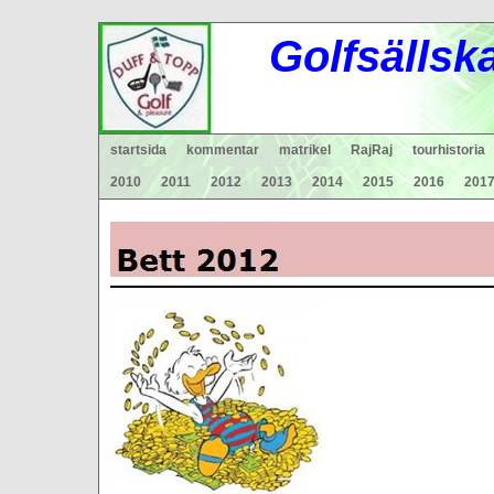
Gol
fsä
lls
k
startsida
kommentar
matrikel
RajRaj
tourhistoria
2010
2011
2012
2013
2014
2015
2016
201