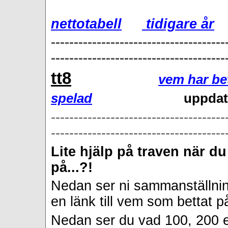
nettotabell
tidigare år
--------------------------------------
--------------------------------------
tt8
vem har be
spelad
uppdat
--------------------------------------
--------------------------------------
Lite hjälp på traven när du
på...?!
Nedan ser ni sammanställnin
en länk till vem som bettat
Nedan ser du vad 100, 200 el