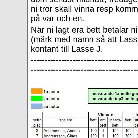
ni tror skall vinna resp komm
på var och en.
När ni lagt era bett betalar 
(märk med namn så att Lasse
kontant till Lasse J.
--------------------------------------
--------------------------------------