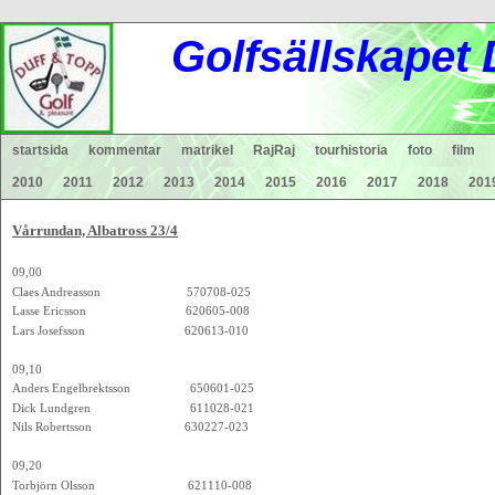
Gol
fsä
lls
ka
pet
startsida
kommentar
matrikel
RajRaj
tourhistoria
foto
film
2010
2011
2012
2013
2014
2015
2016
2017
2018
201
Vårrundan, Albatross 23/4
09,00
Claes Andreasson 570708-025
Lasse Ericsson 620605-008
Lars Josefsson 620613-010
09,10
Anders Engelbrektsson 650601-025
Dick Lundgren 611028-021
Nils Robertsson 630227-023
09,20
Torbjörn Olsson 621110-008