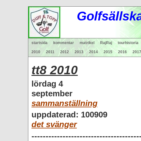
Gol
fsä
lls
k
startsida
kommentar
matrikel
RajRaj
tourhistoria
2010
2011
2012
2013
2014
2015
2016
201
tt8 2010
lördag 4
september
sammanställning
uppdaterad: 100909
det svänger
--------------------------------------