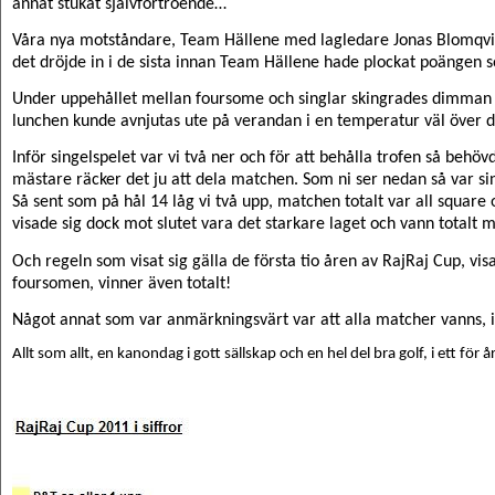
annat stukat självförtroende…
Våra nya motståndare, Team Hällene med lagledare Jonas Blomqvis
det dröjde in i de sista innan Team Hällene hade plockat poängen
Under uppehållet mellan foursome och singlar skingrades dimman i 
lunchen kunde avnjutas ute på verandan i en temperatur väl över 
Inför singelspelet var vi två ner och för att behålla trofen så behö
mästare räcker det ju att dela matchen. Som ni ser nedan så var sin
Så sent som på hål 14 låg vi två upp, matchen totalt var all square o
visade sig dock mot slutet vara det starkare laget och vann totalt m
Och regeln som visat sig gälla de första tio åren av RajRaj Cup, vis
foursomen, vinner även totalt!
Något annat som var anmärkningsvärt var att alla matcher vanns, 
Allt som allt, en kanondag i gott sällskap och en hel del bra golf, i ett för 