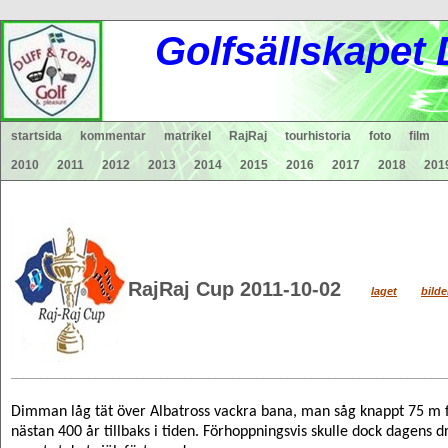
Gol
fsä
lls
ka
pet
startsida
kommentar
matrikel
RajRaj
tourhistoria
foto
film
2010
2011
2012
2013
2014
2015
2016
2017
2018
201
RajRaj Cup 2011-10-02
laget
bilde
________________________________________________________________________
Dimman låg tät över Albatross vackra bana, man såg knappt 75 m fra
nästan 400 år tillbaks i tiden. Förhoppningsvis skulle dock dagens 