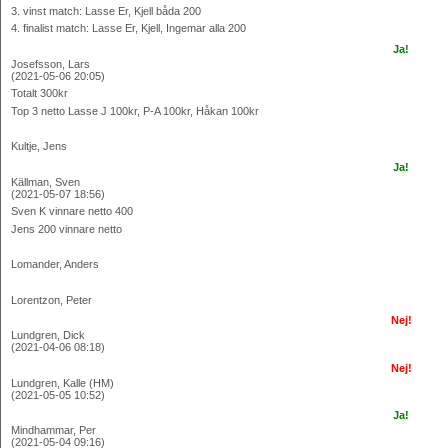
3. vinst match: Lasse Er, Kjell båda 200
4. finalist match: Lasse Er, Kjell, Ingemar alla 200
Ja!
Josefsson, Lars
(2021-05-06 20:05)
Totalt 300kr
Top 3 netto Lasse J 100kr, P-A 100kr, Håkan 100kr
Kultje, Jens
Ja!
Källman, Sven
(2021-05-07 18:56)
Sven K vinnare netto 400
Jens 200 vinnare netto
Lomander, Anders
Lorentzon, Peter
Nej!
Lundgren, Dick
(2021-04-06 08:18)
Nej!
Lundgren, Kalle (HM)
(2021-05-05 10:52)
Ja!
Mindhammar, Per
(2021-05-04 09:16)