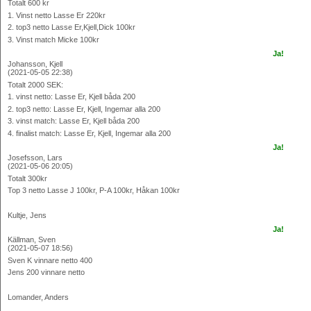
Totalt 600 kr
1. Vinst netto Lasse Er 220kr
2. top3 netto Lasse Er,Kjell,Dick 100kr
3. Vinst match Micke 100kr
Ja!
Johansson, Kjell
(2021-05-05 22:38)
Totalt 2000 SEK:
1. vinst netto: Lasse Er, Kjell båda 200
2. top3 netto: Lasse Er, Kjell, Ingemar alla 200
3. vinst match: Lasse Er, Kjell båda 200
4. finalist match: Lasse Er, Kjell, Ingemar alla 200
Ja!
Josefsson, Lars
(2021-05-06 20:05)
Totalt 300kr
Top 3 netto Lasse J 100kr, P-A 100kr, Håkan 100kr
Kultje, Jens
Ja!
Källman, Sven
(2021-05-07 18:56)
Sven K vinnare netto 400
Jens 200 vinnare netto
Lomander, Anders