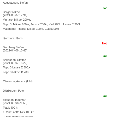
Augustsson, Stefan
Ja!
Berger Mikael
(2021-05-07 17:31)
Vinnare: Mikael 200kr,
Topp 3: Mikael 200kr, Jens K 200kr, Kjell 200kr, Lasse E 200kr
Matchspel Finalist: Mikael 100kr, Claes100kr
Björnfors, Björn
Nej!
Blomberg Stefan
(2021-04-06 10:45)
Ja!
Börjesson, Staffan
(2021-05-07 15:22)
Topp 3 Lasse E 300:-
Topp 3 Mikael B 200:-
Claesson, Anders (HM)
Didriksson, Peter
Ja!
Eliasson, Ingemar
(2021-05-08 21:56)
Totalt 400 kr
1. Vinst netto Nils 100 kr
2. top3 netto Nils 100 kr