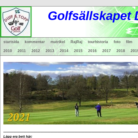
Gol
fsä
lls
ka
pet
startsida
kommentar
matrikel
RajRaj
tourhistoria
foto
film
2010
2011
2012
2013
2014
2015
2016
2017
2018
201
_______________________________________
Lägg era bett här: