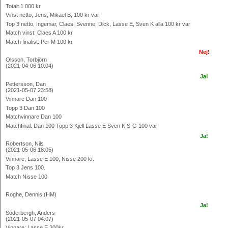
Totalt 1 000 kr
Vinst netto, Jens, Mikael B, 100 kr var
Top 3 netto, Ingemar, Claes, Svenne, Dick, Lasse E, Sven K alla 100 kr var
Match vinst: Claes A 100 kr
Match finalist: Per M 100 kr
Nej!
Olsson, Torbjörn
(2021-04-06 10:04)
Ja!
Pettersson, Dan
(2021-05-07 23:58)
Vinnare Dan 100
Topp 3 Dan 100
Matchvinnare Dan 100
Matchfinal. Dan 100 Topp 3 Kjell Lasse E Sven K S-G 100 var
Ja!
Robertson, Nils
(2021-05-06 18:05)
Vinnare; Lasse E 100; Nisse 200 kr.
Top 3 Jens 100.
Match Nisse 100
Roghe, Dennis (HM)
Ja!
Söderbergh, Anders
(2021-05-07 04:07)
Vinnare; Lasse E 200kr.