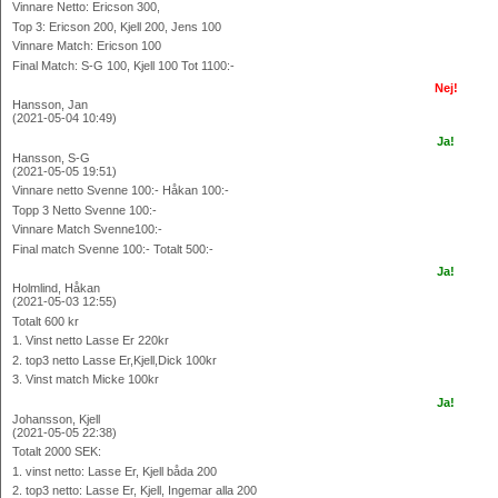
Vinnare Netto: Ericson 300,
Top 3: Ericson 200, Kjell 200, Jens 100
Vinnare Match: Ericson 100
Final Match: S-G 100, Kjell 100 Tot 1100:-
Nej!
Hansson, Jan
(2021-05-04 10:49)
Ja!
Hansson, S-G
(2021-05-05 19:51)
Vinnare netto Svenne 100:- Håkan 100:-
Topp 3 Netto Svenne 100:-
Vinnare Match Svenne100:-
Final match Svenne 100:- Totalt 500:-
Ja!
Holmlind, Håkan
(2021-05-03 12:55)
Totalt 600 kr
1. Vinst netto Lasse Er 220kr
2. top3 netto Lasse Er,Kjell,Dick 100kr
3. Vinst match Micke 100kr
Ja!
Johansson, Kjell
(2021-05-05 22:38)
Totalt 2000 SEK:
1. vinst netto: Lasse Er, Kjell båda 200
2. top3 netto: Lasse Er, Kjell, Ingemar alla 200