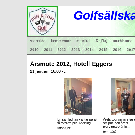
Gol
fsä
lls
k
startsida
kommentar
matrikel
RajRaj
tourhistoria
2010
2011
2012
2013
2014
2015
2016
201
Årsmöte 2012, Hotell Eggers
21 januari, 16:00 - ...
En samlad Ian väntar på att
Årets tourvinnare tar
få förrätta prisutdelning.
sitt pris och årets
tourvinnare är ju...
foto: Kjell
foto: Kjell