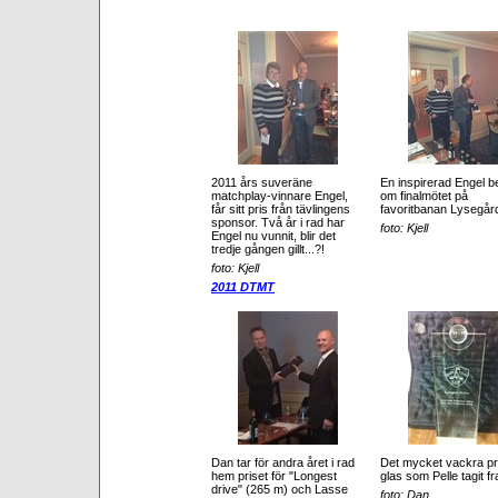
2011 års suveräne
En inspirerad Engel b
matchplay-vinnare Engel,
om finalmötet på
får sitt pris från tävlingens
favoritbanan Lysegår
sponsor. Två år i rad har
foto: Kjell
Engel nu vunnit, blir det
tredje gången gillt...?!
foto: Kjell
2011 DTMT
Dan tar för andra året i rad
Det mycket vackra pri
hem priset för "Longest
glas som Pelle tagit f
drive" (265 m) och Lasse
foto: Dan