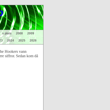
p
x plats
2008
2009
23
2024
2025
2026
 The Hookers vann
rre siffror. Sedan kom då