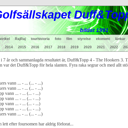
ol
fsä
lls
ka
pet Duff&Top
bildat 1991
trikel
RajRaj
tourhistoria
foto
film
styrelse
ekonomi
länkar
2014
2015
2016
2017
2018
2019
2020
2021
2022
20
 i 7 år och sammanlagda resultatet är, Duff&Topp 4 - The Hookers 3.
 var det Duff&Topp för hela slanten. Fyra raka segrar och med allt stö
 vann ... - ... (... - ...)
 vann ... - ... (... - ...)
ann ... - ... (... - ...)
ann ... - ... (... - ...)
ann ... - ... (... - ...)
ann ... - ... (... - ...)
 vann ... - ... (... - ...)
m lett efter foursomen har aldrig förlorat...