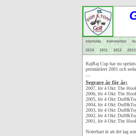
G
startsida
kommentar
ma
2010
2011
2012
2013
RajRaj Cup har nu spelats
premiäråret 2001 och sedan
....
Segrare år för år:
2007, lör 4 Okt: The Hookers
2006, lör 4 Okt: The Hookers
2005, lör 4 Okt: Duff&Topp v
2004, lör 4 Okt: Duff&Topp v
2003, lör 4 Okt: Duff&Topp v
2002, lör 4 Okt: Duff&Topp v
2001, lör 4 Okt: The Hookers
Noterbart är att det lag so