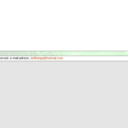
served. e-mail adress:
duffotopp@hotmail.com