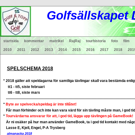
Gol
fsä
lls
ka
pet
startsida
kommentar
matrikel
RajRaj
tourhistoria
foto
film
2010
2011
2012
2013
2014
2015
2016
2017
2018
201
SPELSCHEMA 2018
* 2018 gäller att speldagarna för samtliga tävlingar skall vara
bestämda
enlig
tt1 - tt5, siste februari
tt6 - tt8, siste mars
--------------------------------------------------------------------------------------------------------
*
Byte av spelvecka/speldag är inte tillåtet!
Får man förhinder och inte kan vara värd för sin tävling måste man, i god ti
*
Tourvärdarna ansvarar för att, i god tid, lägga upp tävlingen på GameBook!
Är ni osäker på hur man använder GameBook, ta i god tid kontakt med någ
Lasse E, Kjell, Engel,
P-A Trysberg
almanacka 2018