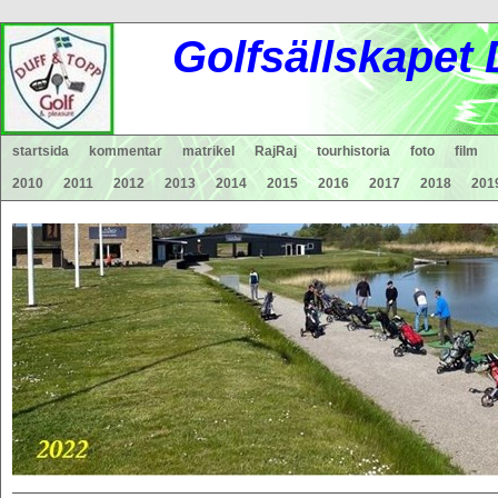
Gol
fsä
lls
ka
pet
startsida
kommentar
matrikel
RajRaj
tourhistoria
foto
film
2010
2011
2012
2013
2014
2015
2016
2017
2018
201
________________________________________________