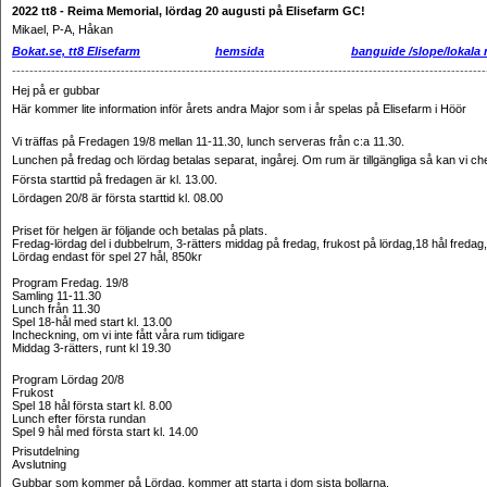
2022
tt8 - Reima Memorial, lördag 20 augusti på Elisefarm GC!
Mikael, P-A, Håkan
Bokat.se, tt8 Elisefarm
hemsida
banguide
/slope/lokala 
------------------------------------------------------------------------------------------------------------
Hej på er gubbar
Här kommer lite information inför årets andra Major som i år spelas på Elisefarm i Höör
Vi träffas på Fredagen 19/8 mellan 11-11.30, lunch serveras från c:a 11.30.
Lunchen på fredag och lördag betalas separat, ingårej. Om rum är tillgängliga så kan vi ch
Första starttid på fredagen är kl. 13.00.
Lördagen 20/8 är första starttid kl. 08.00
Priset för helgen är följande och betalas på plats.
Fredag-lördag del i dubbelrum, 3-rätters middag på fredag, frukost på lördag,18 hål fredag
Lördag endast för spel 27 hål, 850kr
Program Fredag. 19/8
Samling 11-11.30
Lunch från 11.30
Spel 18-hål med start kl. 13.00
Incheckning, om vi inte fått våra rum tidigare
Middag 3-rätters, runt kl 19.30
Program Lördag 20/8
Frukost
Spel 18 hål första start kl. 8.00
Lunch efter första rundan
Spel 9 hål med första start kl. 14.00
Prisutdelning
Avslutning
Gubbar som kommer på Lördag, kommer att starta i dom sista bollarna.